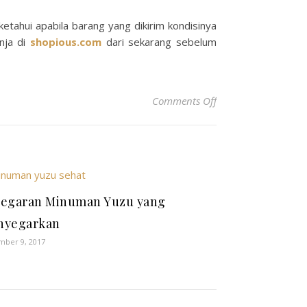
etahui apabila barang yang dikirim kondisinya
nja di
shopious.com
dari sekarang sebelum
on Jual Baju Wanita
Comments Off
egaran Minuman Yuzu yang
nyegarkan
ber 9, 2017