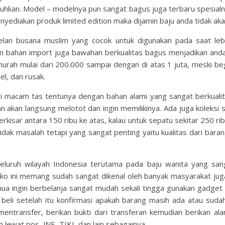
uhkan. Model – modelnya pun sangat bagus juga terbaru spesialnya
nyediakan produk limited edition maka dijamin baju anda tidak ak
elan busana muslim yang cocok untuk digunakan pada saat lebar
n bahan import juga bawahan berkualitas bagus menjadikan anda
murah mulai dari 200.000 sampai dengan di atas 1 juta, meski b
el, dan rusak.
 macam tas tentunya dengan bahan alami yang sangat berkualit
ian akan langsung melotot dan ingin memilikinya. Ada juga koleksi
kisar antara 150 ribu ke atas, kalau untuk sepatu sekitar 250 ribu
dak masalah tetapi yang sangat penting yaitu kualitas dari bar
eluruh wilayah Indonesia terutama pada baju wanita yang sang
oko ini memang sudah sangat dikenal oleh banyak masyarakat jug
mua ingin berbelanja sangat mudah sekali tingga gunakan gadget 
 beli setelah itu konfirmasi apakah barang masih ada atau sudah
ntransfer, berikan bukti dari transferan kemudian berikan al
 lewat pos, JNE, TIKI, dan lain sebagainya.