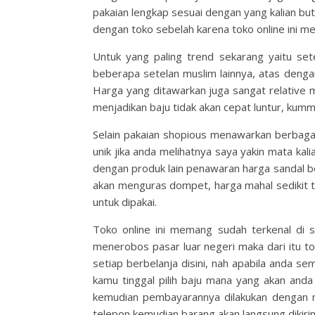
pakaian lengkap sesuai dengan yang kalian but
dengan toko sebelah karena toko online ini me
Untuk yang paling trend sekarang yaitu set
beberapa setelan muslim lainnya, atas denga
Harga yang ditawarkan juga sangat relative 
menjadikan baju tidak akan cepat luntur, kumm
Selain pakaian shopious menawarkan berbagai
unik jika anda melihatnya saya yakin mata kal
dengan produk lain penawaran harga sandal ber
akan menguras dompet, harga mahal sedikit ti
untuk dipakai.
Toko online ini memang sudah terkenal di s
menerobos pasar luar negeri maka dari itu t
setiap berbelanja disini, nah apabila anda se
kamu tinggal pilih baju mana yang akan anda
kemudian pembayarannya dilakukan dengan me
telepon kemudian barang akan langsung dikirim