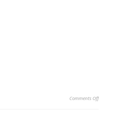
on Lorenzo Kembali
Comments Off