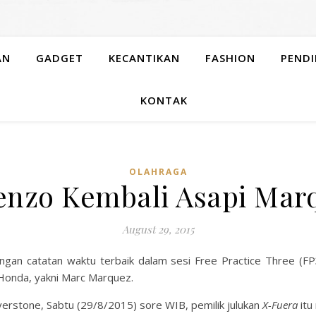
AN
GADGET
KECANTIKAN
FASHION
PENDI
KONTAK
OLAHRAGA
enzo Kembali Asapi Mar
August 29, 2015
gan catatan waktu terbaik dalam sesi Free Practice Three (FP
Honda, yakni Marc Marquez.
lverstone, Sabtu (29/8/2015) sore WIB, pemilik julukan
X-Fuera
itu