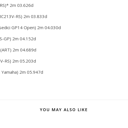
-RS)* 2m 03.626d
RC213V-RS) 2m 03.833d
osedici GP14 Open) 2m 04.030d
(RS-GP) 2m 04.152d
g (ART) 2m 04.689d
3V-RS) 2m 05.203d
rd Yamaha) 2m 05.947d
YOU MAY ALSO LIKE