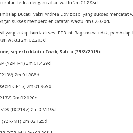
urutan kedua dengan raihan waktu 2m 01.888d.
mbalap Ducati, yakni Andrea Dovizioso, yang sukses mencatat w
dengan sukses memperoleh catatan waktu 2m 02.020d.
il yang cukup buruk di sesi FP3 ini. Bagaimana tidak, pembalap 
atan waktu 2m 02.203d.
one, seperti dikutip
Crash
, Sabtu (29/8/2015):
oGP (YZR-M1) 2m 01.429d
C213V) 2m 01.888d
sedici GP15) 2m 01.969d
C213V) 2m 02.020d
arc VDS (RC213V) 2m 02.119d
3 (YZR-M1) 2m 02.125d
toGP (YZR-M1) 2m 02.203d