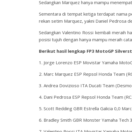
Sedangkan Marquez hanya mampu menempati 
Sementara di tempat ketiga terdapat nama pe
rekan setim Marquez, yakni Daniel Pedrosa 
Sedangkan Valentino Rossi kembali meraih has
posisi tujuh dengan hanya mampu meraih cat
Berikut hasil lengkap FP3 MotoGP Silverst
1. Jorge Lorenzo ESP Movistar Yamaha Mot
2. Marc Marquez ESP Repsol Honda Team (R
3. Andrea Dovizioso ITA Ducati Team (Desmo
4. Dani Pedrosa ESP Repsol Honda Team (R
5. Scott Redding GBR Estrella Galicia 0,0 M
6. Bradley Smith GBR Monster Yamaha Tech 
7. Valentino Rossi ITA Movistar Yamaha Mo