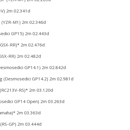
3V) 2m 02.341d
3 (YZR-M1) 2m 02.346d
sedici GP15) 2m 02.443d
 (GSX-RR)* 2m 02.476d
 (GSX-RR) 2m 02.482d
(Desmosedici GP14.1) 2m 02.842d
g (Desmosedici GP14.2) 2m 02.981d
 (RC213V-RS)* 2m 03.120d
mosedici GP14 Open) 2m 03.263d
Yamaha)* 2m 03.363d
ni (RS-GP) 2m 03.444d