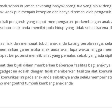
anak sebab di jaman sekarang banyak orang tua yang sibuk denga
k. Anak pun menjadi kesepian dan hanya ditemani oleh pengasuh 
kali pengaruh yang dapat mempengaruhi perkembangan anak and
sebab anak anda memiliki pola hidup yang tidak sehat karena j
tas fisik dan membuat tubuh anak anda kurang berolah raga, sela
 memainkan game maka anak anda akan lupa waktu hingga memb
dapat berpotensi memiliki sifat yang pemalas sebab yang ada dipi
rmat dan bijak dalam memberkan beberapa fasilitas bagi anakny
gadget ini adalah dengan tidak memberikan fasilitsa alat komuni
at komunikasi ini pada anak anda sebaiknya anda selalu memperhati
tap mengontrol tumbuh kembang anak anda.