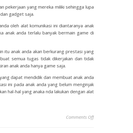
n pekerjaan yang mereka miliki sehingga lupa
dan gadget saja.
a oleh alat komunikasi ini diantaranya anak
ika anak anda terlalu banyak bermain game di
in itu anak anda akan berkurang prestasi yang
uat semua tugas tidak dikerjakan dan tidak
kiran anak anda hanya game saja.
a yang dapat mendidik dan membuat anak anda
kasi ini pada anak anda yang belum menginjak
kan hal-hal yang anaka nda lakukan dengan alat
on Pengaruh Gadge
Comments Off