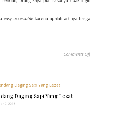
rendah, orang kaya pun rasanya tidak ingin
au
easy accessable
karena apalah artinya harga
on Cerdas Memilih K
Comments Off
dang Daging Sapi Yang Lezat
er 2, 2015