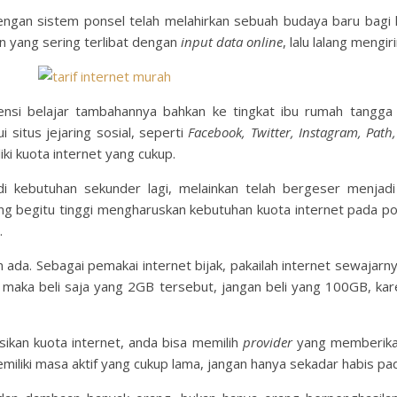
engan sistem ponsel telah melahirkan sebuah budaya baru bagi k
n yang sering terlibat dengan
input data online
, lalu lalang mengir
rensi belajar tambahannya bahkan ke tingkat ibu rumah tangga
 situs jejaring sosial, seperti
Facebook, Twitter, Instagram, Path
ki kuota internet yang cukup.
i kebutuhan sekunder lagi, melainkan telah bergeser menjadi 
 begitu tinggi mengharuskan kebutuhan kuota internet pada pons
.
da. Sebagai pemakai internet bijak, pakailah internet sewajarny
maka beli saja yang 2GB tersebut, jangan beli yang 100GB, k
kan kuota internet, anda bisa memilih
provider
yang memberik
g memiliki masa aktif yang cukup lama, jangan hanya sekadar habis pa