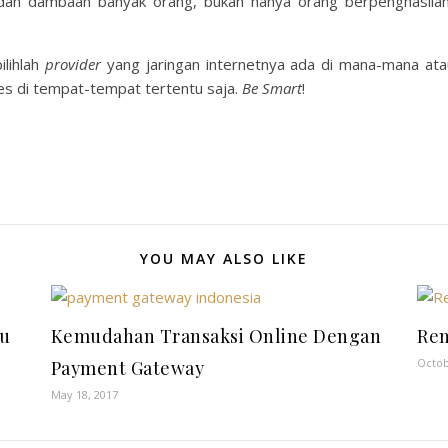
an dambaan banyak orang, bukan hanya orang berpenghasilan 
ilihlah
provider
yang jaringan internetnya ada di mana-mana at
es di tempat-tempat tertentu saja.
Be Smart
!
YOU MAY ALSO LIKE
yu
Kemudahan Transaksi Online Dengan
Ren
Octob
Payment Gateway
May 18, 2017