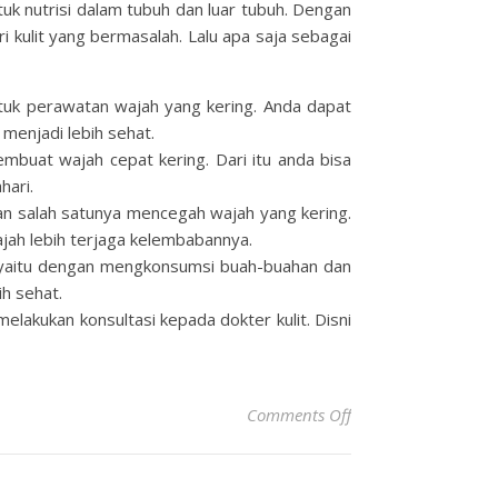
uk nutrisi dalam tubuh dan luar tubuh. Dengan
i kulit yang bermasalah. Lalu apa saja sebagai
untuk perawatan wajah yang kering. Anda dapat
menjadi lebih sehat.
buat wajah cepat kering. Dari itu anda bisa
hari.
an salah satunya mencegah wajah yang kering.
ajah lebih terjaga kelembabannya.
uh yaitu dengan mengkonsumsi buah-buahan dan
ih sehat.
elakukan konsultasi kepada dokter kulit. Disni
on 5 Tips Perawata
Comments Off