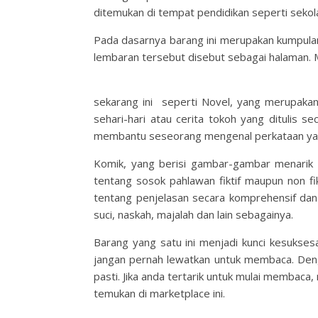
ditemukan di tempat pendidikan seperti sekola
Pada dasarnya barang ini merupakan kumpulan 
lembaran tersebut disebut sebagai halaman. M
sekarang ini seperti Novel, yang merupakan 
sehari-hari atau cerita tokoh yang ditulis 
membantu seseorang mengenal perkataan ya
Komik, yang berisi gambar-gambar menarik 
tentang sosok pahlawan fiktif maupun non fik
tentang penjelasan secara komprehensif dan bi
suci, naskah, majalah dan lain sebagainya.
Barang yang satu ini menjadi kunci kesukses
jangan pernah lewatkan untuk membaca. Deng
pasti. Jika anda tertarik untuk mulai membaca,
temukan di marketplace ini.