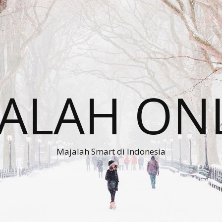
ALAH ON
Majalah Smart di Indonesia