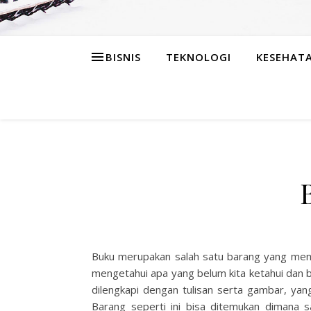
BISNIS
TEKNOLOGI
KESEHAT
Buku merupakan salah satu barang yang memil
mengetahui apa yang belum kita ketahui dan bi
dilengkapi dengan tulisan serta gambar, yan
Barang seperti ini bisa ditemukan dimana 