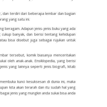
, dan terdiri dari beberapa lembar dan bagian
ang yang satu ini.
yang beragam. Adapun jenis-jenis buku yang ada
g cukup banyak, dan berisi tentang kehidupan
atau bisa disebut juga sebagai rujukan untuk
mbar tersebut, komik biasanya menceritakan
kai oleh anak-anak. Ensiklopedia, yang berisi
nis yang lainnya seperti jenis biografi, kitab
 membuka kunci kesuksesan di dunia ini, maka
an kita akan terarah dan itu sudah hal yang
erbagai jenis yang mungkin anda sukai bisa anda