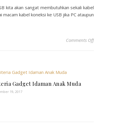
SB kita akan sangat membutuhkan sekali kabel
i macam kabel koneksi ke USB jika PC ataupun
on Hal yang Harus D
Comments Off
teria Gadget Idaman Anak Muda
mber 19, 2017