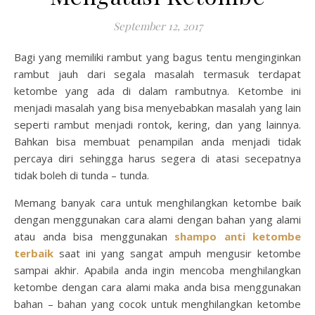
September 12, 2017
Bagi yang memiliki rambut yang bagus tentu menginginkan
rambut jauh dari segala masalah termasuk terdapat
ketombe yang ada di dalam rambutnya. Ketombe ini
menjadi masalah yang bisa menyebabkan masalah yang lain
seperti rambut menjadi rontok, kering, dan yang lainnya.
Bahkan bisa membuat penampilan anda menjadi tidak
percaya diri sehingga harus segera di atasi secepatnya
tidak boleh di tunda – tunda.
Memang banyak cara untuk menghilangkan ketombe baik
dengan menggunakan cara alami dengan bahan yang alami
atau anda bisa menggunakan
shampo anti ketombe
terbaik
saat ini yang sangat ampuh mengusir ketombe
sampai akhir.
Apabila anda ingin mencoba menghilangkan
ketombe dengan cara alami maka anda bisa menggunakan
bahan – bahan yang cocok untuk menghilangkan ketombe