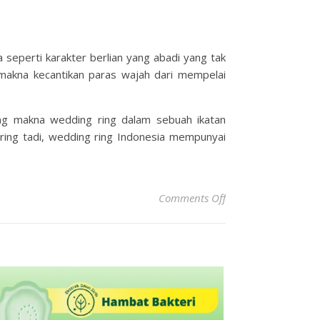
seperti karakter berlian yang abadi yang tak
makna kecantikan paras wajah dari mempelai
ang makna wedding ring dalam sebuah ikatan
ring tadi, wedding ring Indonesia mempunyai
on Wedding Ring In
Comments Off