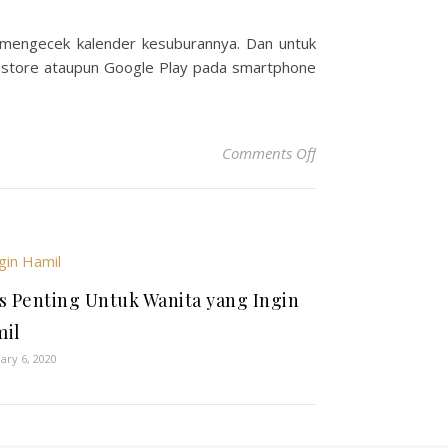
 mengecek kalender kesuburannya. Dan untuk
pstore ataupun Google Play pada smartphone
on Penyebab Haid Ti
Comments Off
s Penting Untuk Wanita yang Ingin
mil
ary 6, 2020