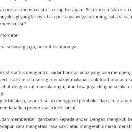
a proses menstruasi ini, cukup beragam. Bisa karena faktor str
nyak lagi yang lainnya. Lalu pertanyaannya sekarang, hal apa sa
 menstruasi ?
ba sekarang juga, berikut diantaranya :
kistik untuk mengontrol kadar hormon anda yang bisa mempengaru
ti tidak terlalu sering memakan makanan junk food ataupun ser
h sehat dengan rutin berolahraga, atau bisa juga dengan selal
g.
idak biasa, seperti selalu mengganti pembalut tiap jam ataupun
mendapatkan pemeriksaan lebih lanjut.
 sudah memberikan gambaran kepada anda? Dengan mengikuti beb
. Adapun cara mengatasi rasa sakit atau mengetahui masa menstr