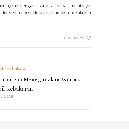
andingkan dengan asuransi kendaraan lainnya.
ti ini semua pemilik kendaraan bisa melakukan
on Asuransi Mobil 
Comments Off
ntungan Menggunakan Asuransi
il Kebakaran
ry 9, 2018