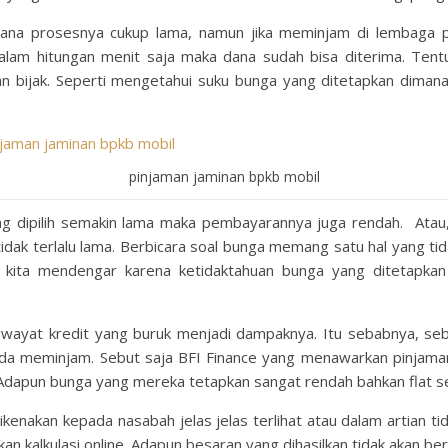
ana prosesnya cukup lama, namun jika meminjam di lembaga 
alam hitungan menit saja maka dana sudah bisa diterima. Ten
an bijak. Seperti mengetahui suku bunga yang ditetapkan diman
pinjaman jaminan bpkb mobil
ang dipilih semakin lama maka pembayarannya juga rendah. Ata
idak terlalu lama. Berbicara soal bunga memang satu hal yang ti
it kita mendengar karena ketidaktahuan bunga yang diteta
riwayat kredit yang buruk menjadi dampaknya. Itu sebabnya, s
Anda meminjam. Sebut saja BFI Finance yang menawarkan pinja
 Adapun bunga yang mereka tetapkan sangat rendah bahkan flat se
kenakan kepada nasabah jelas jelas terlihat atau dalam artian tida
an kalkulasi online. Adapun besaran yang dihasilkan tidak akan b