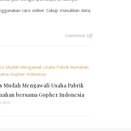
enggunakan cara online. Cukup masukkan data,
on Kemudahan dari
Comments Off
s Mudah Mengawali Usaha Pabrik
ahan bersama Gopher Indonesia
3, 2015