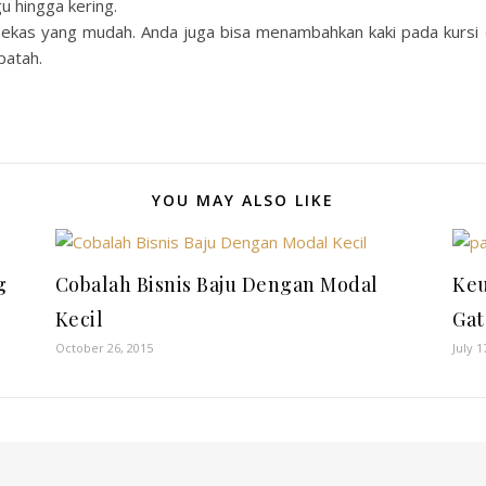
gu hingga kering.
bekas
yang mudah. Anda juga bisa menambahkan kaki pada kurs
 patah.
YOU MAY ALSO LIKE
g
Cobalah Bisnis Baju Dengan Modal
Ke
Kecil
Gat
October 26, 2015
July 1