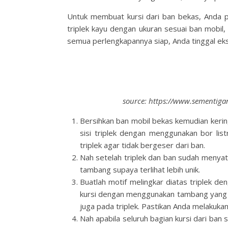
Untuk membuat kursi dari ban bekas, Anda p
triplek kayu dengan ukuran sesuai ban mobil, 
semua perlengkapannya siap, Anda tinggal eks
source: https://www.sementiga
Bersihkan ban mobil bekas kemudian kering
sisi triplek dengan menggunakan bor li
triplek agar tidak bergeser dari ban.
Nah setelah triplek dan ban sudah menya
tambang supaya terlihat lebih unik.
Buatlah motif melingkar diatas triplek 
kursi dengan menggunakan tambang yang t
juga pada triplek. Pastikan Anda melakukan
Nah apabila seluruh bagian kursi dari ba