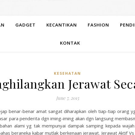
AN
GADGET
KECANTIKAN
FASHION
PENDI
KONTAK
KESEHATAN
ghilangkan Jerawat Sec
June 7, 2015
ejap benar-benar amat sangat diharapkan oleh tiap-tiap orang
sar para penderita dgn iming-iming akan dgn langsung membasm
bahan alami yg tak mempunyai dampak samping kepada waja
ahas beraneka kabar mutlak berkenaan jerawat. Jerawat Aktif 