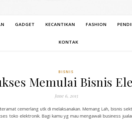
AN
GADGET
KECANTIKAN
FASHION
PENDI
KONTAK
BISNIS
kses Memulai Bisnis El
June 6, 2015
k teramat cemerlang utk di melaksanakan. Memang Lah, bisnis se
kses toko elektronik. Bagi kamu yg mau mengawali business jua