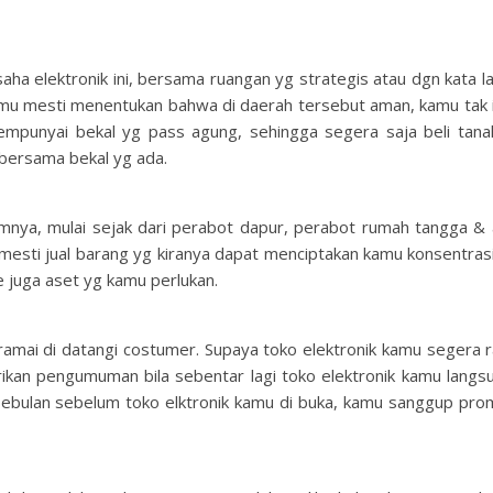
aha elektronik ini, bersama ruangan yg strategis atau dgn kata l
 kamu mesti menentukan bahwa di daerah tersebut aman, kamu tak in
empunyai bekal yg pass agung, sehingga segera saja beli tanah
bersama bekal yg ada.
amnya, mulai sejak dari perabot dapur, perabot rumah tangga & a
mesti jual barang yg kiranya dapat menciptakan kamu konsentras
 juga aset yg kamu perlukan.
 ramai di datangi costumer. Supaya toko elektronik kamu segera
an pengumuman bila sebentar lagi toko elektronik kamu langs
ulan sebelum toko elktronik kamu di buka, kamu sanggup promos