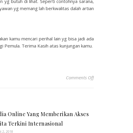
n yg butuh di lihat. Seperti contohnya sarana,
aryawan yg memang lah berkwalitas dalah artian
akan kamu mencari perihal lain yg bisa jadi ada
gi Pemula. Terima Kasih atas kunjungan kamu.
on Cara Sukses Memu
Comments Off
ia Online Yang Memberikan Akses
ita Terkini Internasional
t 2, 2018