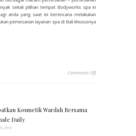
anyak sekali pilihan tempat Bodyworks spa in
agi anda yang saat ini berencana melakukan
kukan pemesanan layanan spa di Bali khususnya
on Tips Memesan La
Comments Off
atkan Kosmetik Wardah Bersama
ale Daily
23, 2016