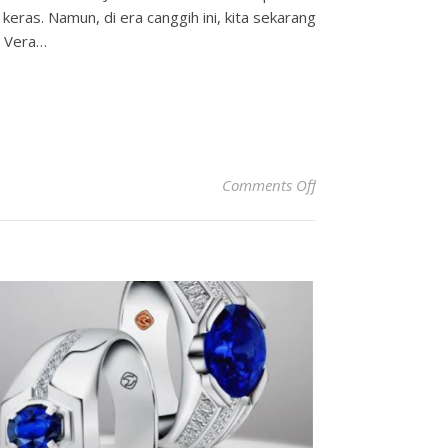
eras. Namun, di era canggih ini, kita sekarang
e Vera…
on Ulasan Tentang A
Comments Off