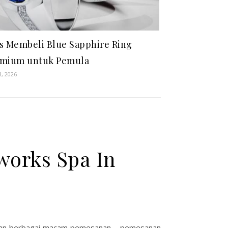
s Membeli Blue Sapphire Ring
emium untuk Pemula
3, 2026
works Spa In
akukan berbagai macam pemesanan – pemesanan