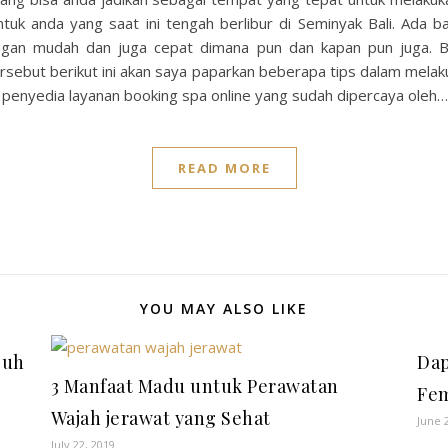
ntuk anda yang saat ini tengah berlibur di Seminyak Bali. Ada b
ngan mudah dan juga cepat dimana pun dan kapan pun juga. B
ersebut berikut ini akan saya paparkan beberapa tips dalam mela
tau penyedia layanan booking spa online yang sudah dipercaya oleh…
READ MORE
YOU MAY ALSO LIKE
buh
Dap
3 Manfaat Madu untuk Perawatan
Fem
Wajah jerawat yang Sehat
June 
July 22, 2019