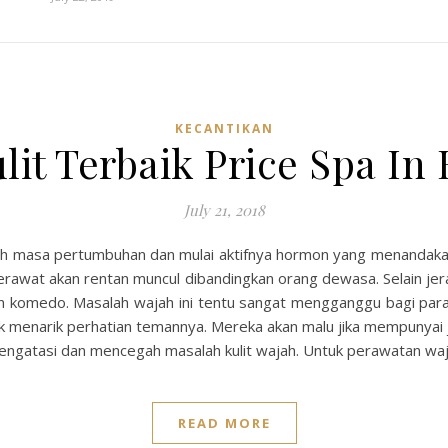
KECANTIKAN
it Terbaik Price Spa In
July 21, 2018
alah masa pertumbuhan dan mulai aktifnya hormon yang menandak
 jerawat akan rentan muncul dibandingkan orang dewasa. Selain je
an komedo. Masalah wajah ini tentu sangat mengganggu bagi pa
uk menarik perhatian temannya. Mereka akan malu jika mempunyai 
engatasi dan mencegah masalah kulit wajah. Untuk perawatan wa
READ MORE