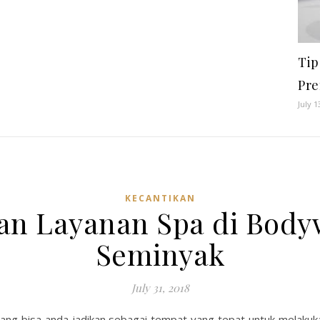
Tip
Pr
July 1
KECANTIKAN
n Layanan Spa di Body
Seminyak
July 31, 2018
na yang bisa anda jadikan sebagai tempat yang tepat untuk mel